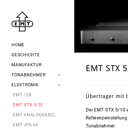
HOME
GESCHICHTE
MANUFAKTUR
EMT STX 5
TONABNEHMER
ELEKTRONIK
HIFI
TONDOSE
EMT 128
JSD NOVEL GOLD
Übertrager mit t
ARCHIV
EMT STX 5/10
JSD NOVEL TITAN
Der EMT STX 5/10 wi
EMT ANALOGKABEL
JSD VM
Referenzeinstellung
EMT JPA 66
JSD PURE
Tonabnehmer.