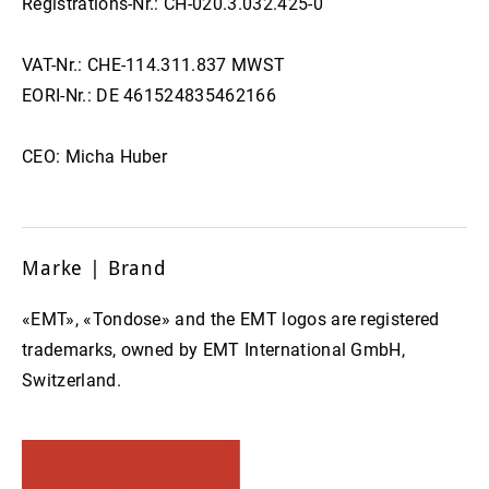
Registrations-Nr.: CH-020.3.032.425-0
HMD 025
VAT-Nr.: CHE-114.311.837 MWST
EORI-Nr.: DE 461524835462166
CEO: Micha Huber
Marke | Brand
«EMT», «Tondose» and the EMT logos are registered
trademarks, owned by EMT International GmbH,
Switzerland.